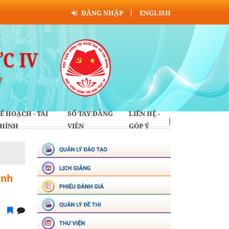
ĐĂNG NHẬP
ENGLISH
Ế HOẠCH - TÀI
SỔ TAY ĐẢNG
LIÊN HỆ -
HÍNH
VIÊN
GÓP Ý
ạnh