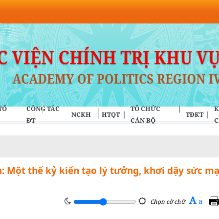
TỔ
CÔNG TÁC
TỔ CHỨC
K
NCKH
HTQT
TĐKT
ĐT
CÁN BỘ
C
: Một thế kỷ kiến tạo lý tưởng, khơi dậy sức m
A
a
Chọn cỡ chữ