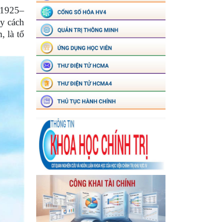
/1925–
ảy cách
 là tổ