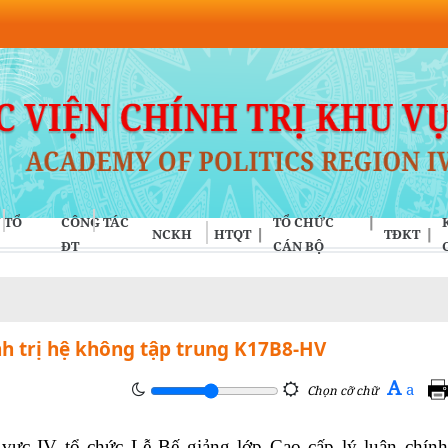
 TỔ
CÔNG TÁC
TỔ CHỨC
NCKH
HTQT
TĐKT
ĐT
CÁN BỘ
ính trị hệ không tập trung K17B8-HV
A
a
Chọn cỡ chữ
vực IV tổ chức Lễ Bế giảng lớp Cao cấp lý luận chính 