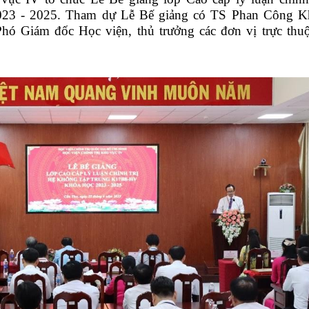
023 - 2025. Tham dự Lễ Bế giảng có TS Phan Công K
ó Giám đốc Học viện, thủ trưởng các đơn vị trực thu