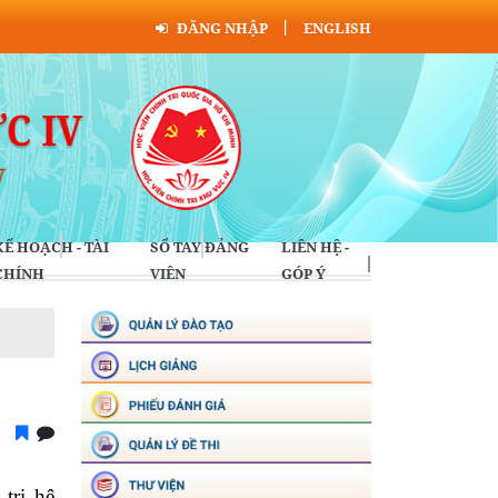
ĐĂNG NHẬP
ENGLISH
KẾ HOẠCH - TÀI
SỔ TAY ĐẢNG
LIÊN HỆ -
CHÍNH
VIÊN
GÓP Ý
trị hệ