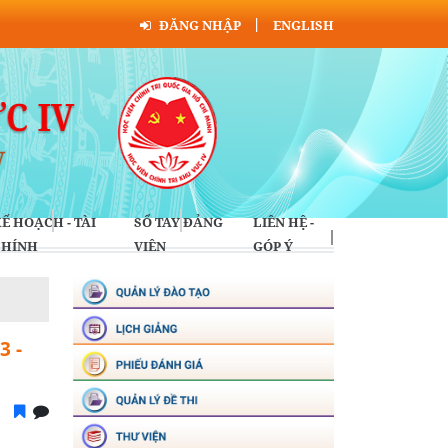
ĐĂNG NHẬP
ENGLISH
Ế HOẠCH - TÀI
SỔ TAY ĐẢNG
LIÊN HỆ -
CHÍNH
VIÊN
GÓP Ý
3 -