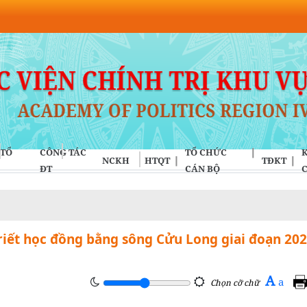
 TỔ
CÔNG TÁC
TỔ CHỨC
K
NCKH
HTQT
TĐKT
ĐT
CÁN BỘ
Triết học đồng bằng sông Cửu Long giai đoạn 202
A
a
Chọn cỡ chữ