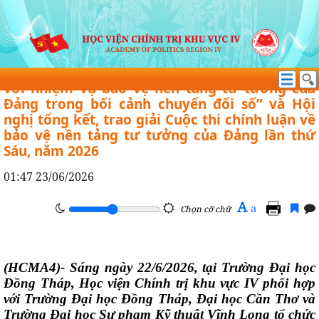
THÔNG TIN HOẠT ĐỘNG
Tọa đàm “Sinh viên đồng bằng sông Cửu Long
với nhiệm vụ bảo vệ nền tảng tư tưởng của
Đảng trong bối cảnh chuyển đổi số” và Hội
nghị tổng kết, trao giải Cuộc thi chính luận về
bảo vệ nền tảng tư tưởng của Đảng lần thứ
Sáu, năm 2026
01:47 23/06/2026
A
a
Chọn cỡ chữ
(HCMA4)
- Sáng ngày 22/6/2026, tại Trường Đại học
Đồng Tháp, Học viện Chính trị khu vực IV phối hợp
với Trường Đại học Đồng Tháp, Đại học Cần Thơ và
Trường Đại học Sư phạm Kỹ thuật Vĩnh Long tổ chức