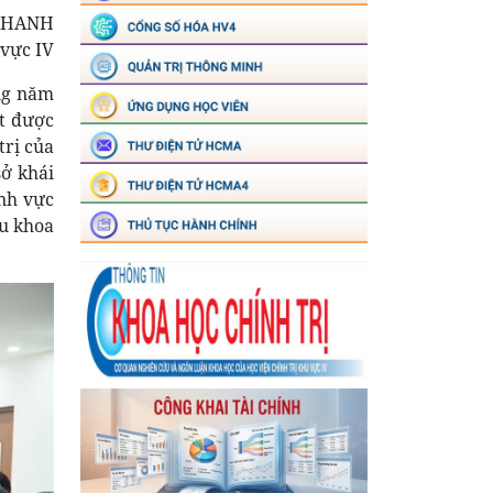
KHANH
 vực IV
ững năm
ạt được
trị của
sở khái
ĩnh vực
ứu khoa