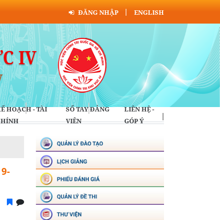
ĐĂNG NHẬP
ENGLISH
Ế HOẠCH - TÀI
SỔ TAY ĐẢNG
LIÊN HỆ -
CHÍNH
VIÊN
GÓP Ý
19-