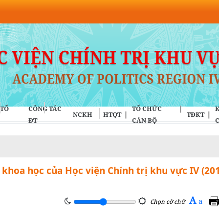
 TỔ
CÔNG TÁC
TỔ CHỨC
K
NCKH
HTQT
TĐKT
ĐT
CÁN BỘ
hoa học của Học viện Chính trị khu vực IV (20
A
a
Chọn cỡ chữ