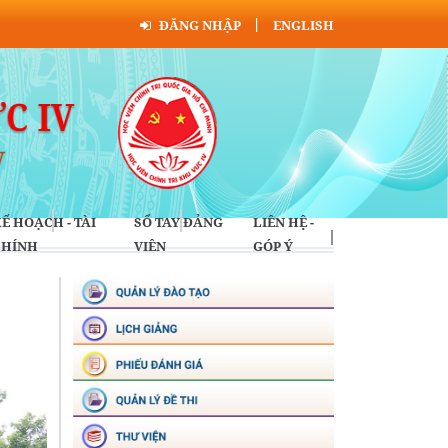
ĐĂNG NHẬP
ENGLISH
Ế HOẠCH - TÀI
SỔ TAY ĐẢNG
LIÊN HỆ -
CHÍNH
VIÊN
GÓP Ý