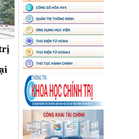
trị
ại