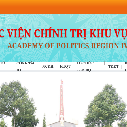
 TỔ
CÔNG TÁC
TỔ CHỨC
K
NCKH
HTQT
TĐKT
ĐT
CÁN BỘ