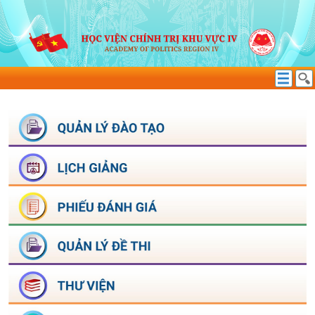
NĂM/KỲ BÁO CÁO
TÌM KIẾM THÔNG TIN