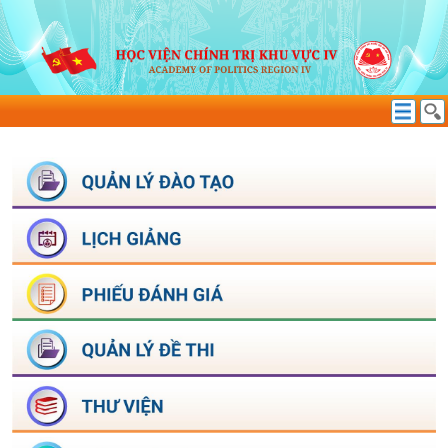
BIỂU MẪU
TÌM KIẾM THÔNG TIN