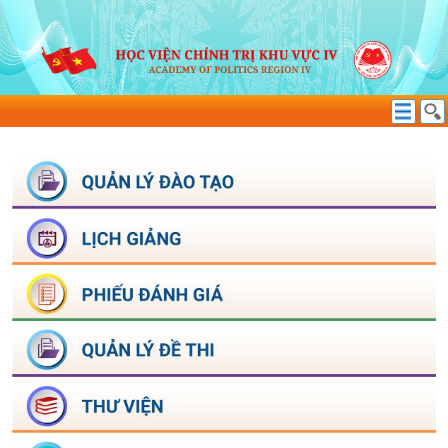
HỌC TẬP NGHỊ QUYẾT
TÌM KIẾM THÔNG TIN